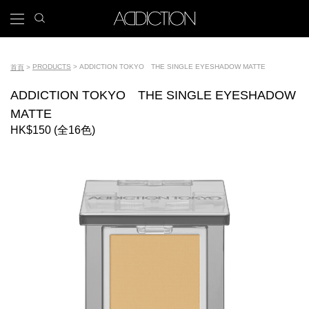
移
search
x
icon
Main
至
主
navigation
內
Tools
容
PRODUCTS
ADDICTION TOKYO THE SINGLE EYESHADOW MATTE
首頁
導
ADDICTION TOKYO THE SINGLE EYESHADOW
航
MATTE
連
HK$150 (全16色)
結