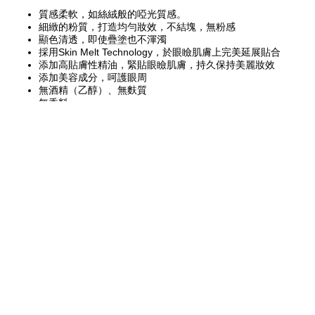
質感柔軟，如絲絨般的啞光質感。
細緻的粉質，打造均勻妝效，不結塊，無粉感
顯色清透，即使疊塗也不渾濁
採用Skin Melt Technology，於眼瞼肌膚上完美延展貼合
添加高貼膚性精油，緊貼眼瞼肌膚，持久保持美麗妝效
添加美容成分，呵護眼周
無酒精（乙醇）、無麩質
無香料
［美容成分］
添加大馬士革玫瑰花萃取液、玫瑰果油（狗牙薔薇果油）、角鯊烷 - 保
濕成分
”004M Main Team・008M Photo Shooting・012M Look Test・016M Name
List 是專業人士必備的色號。打造裸妝時，可用來營造陰影效果，然後按需要疊
加其他顏色。”-KANAKO
FOLLOW US ON
Instagram
Facebook
Youtube