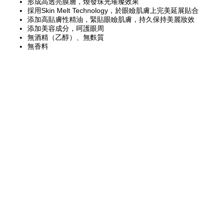
形成高透亮膜層，煥發珠光璀璨效果
採用Skin Melt Technology，於眼瞼肌膚上完美延展貼合
添加高貼膚性精油，緊貼眼瞼肌膚，持久保持美麗妝效
添加美容成分，呵護眼周
無酒精（乙醇）、無麩質
無香料
［美容成分］
添加大馬士革玫瑰花萃取液、玫瑰果油（狗牙薔薇果油）、角鯊烷 - 保
濕成分
「打造奢華妝容時必備的貝光色，是展現優雅氛圍時不可缺少。
輕盈薄膜緊密貼合於肌膚上，不易飛粉。」-KANAKO
FOLLOW US ON
Instagram
Facebook
Youtube