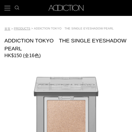
移
search
x
icon
Main
至
主
navigation
內
Tools
容
PRODUCTS
ADDICTION TOKYO THE SINGLE EYESHADOW PEARL
首頁
導
ADDICTION TOKYO THE SINGLE EYESHADOW
航
PEARL
連
HK$150 (全16色)
結