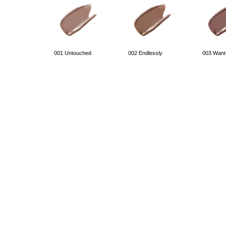
001 Untouched
002 Endlessly
003 Want
008 Like a Drama
009 Faintly
010 Not a
Features
Colors