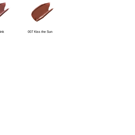
ink
007 Kiss the Sun
f Life
014 Bad Liar