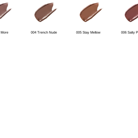
 More
004 Trench Nude
005 Stay Mellow
006 Salty P
 Girl
011 Last Night Talk
012 Mean It
013 Taste o