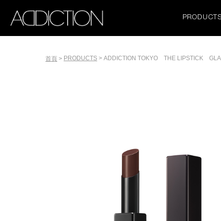
移
Main
至
PRODUCT
主
navigation
內
容
Tools
PRODUCTS
ADDICTION TOKYO THE LIPSTICK GL
首頁
導
航
連
結