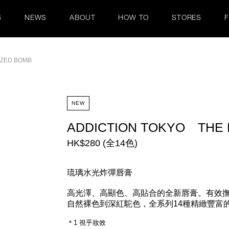
S
NEWS
ABOUT
HOW TO
STORES
AZED BOMB
NEW
ADDICTION TOKYO THE 
HK$280 (全14色)
琉璃水光炸彈唇膏
高光澤、高顯色、高貼合的全新唇膏。有效撫
自然裸色到深紅駝色，全系列14種精緻豐富
＊1 視乎妝效