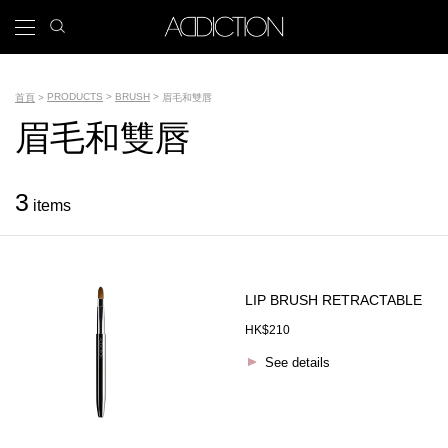
移
search
x
icon
Main
至
主
navigation
內
Tools
容
PRODUCTS
BRUSH
首頁
眉毛和雙唇
導
眉毛和雙唇
名
航
稱
連
3
items
結
LIP BRUSH RETRACTABLE
HK$210
See details