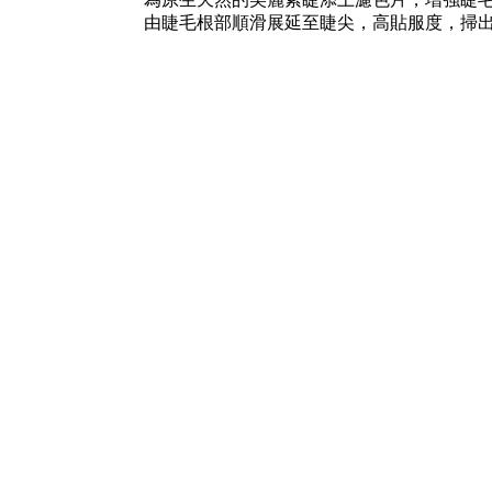
由睫毛根部順滑展延至睫尖，高貼服度，掃