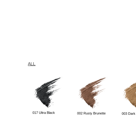
ALL
017 Ultra Black
002 Rusty Brunette
003 Dark