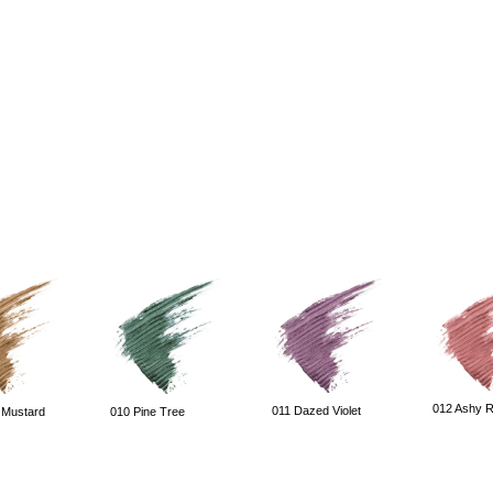
012 Ashy 
011 Dazed Violet
 Mustard
010 Pine Tree