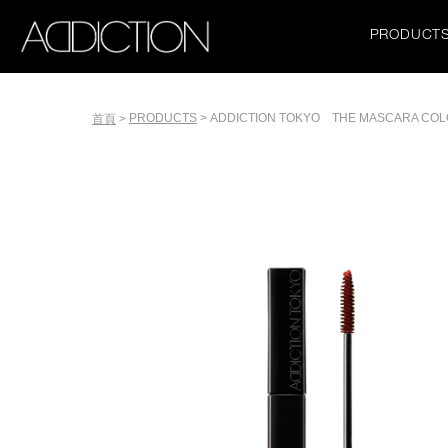
移
Main
至
PRODUCT
主
navigation
內
容
Tools
PRODUCTS
ADDICTION TOKYO THE MASCARA CO
首頁
導
航
連
結