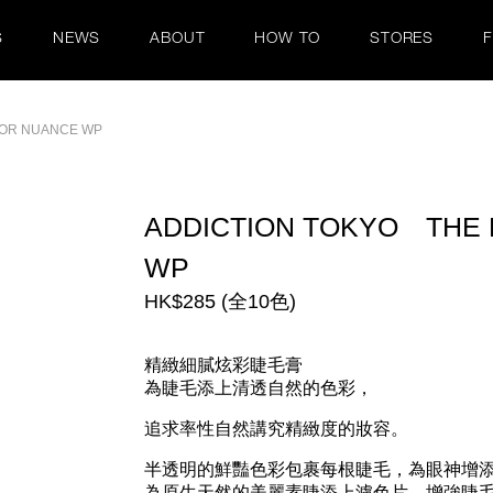
S
NEWS
ABOUT
HOW TO
STORES
LOR NUANCE WP
ADDICTION TOKYO THE
WP
HK$285 (全10色)
精緻細膩炫彩睫毛膏
為睫毛添上清透自然的色彩，
追求率性自然講究精緻度的妝容。
半透明的鮮豔色彩包裹每根睫毛，為眼神增
為原生天然的美麗素睫添上濾色片，增強睫