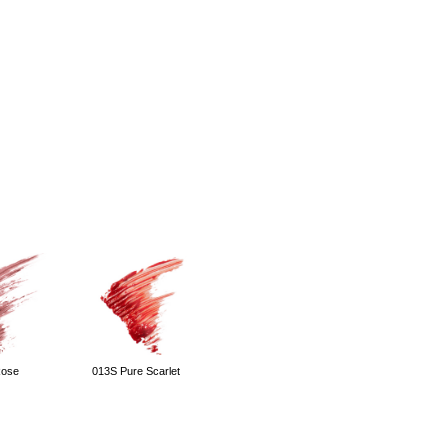
Rose
013S Pure Scarlet