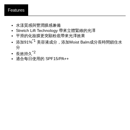
Features
水漾質感與豐潤膜感兼備
Stretch Lift Technology 帶來立體緊緻的光澤
平滑的化妝膜更突顯粉底帶來光澤效果
*1
添加91%
美容液成分，添加Moist Balm成分長時間鎖住水
分
*2
長效持久
適合每日使用的 SPF15/PA++
保護肌膚，抵禦污垢、灰塵等空氣中的微粒
*3
通過非致痘測試
不含礦物油、麩質、防腐劑
不含香料
[美容成分：保濕]
10 種有機植物成分（橄欖果油、荷荷巴籽油、紅花油、芝麻籽油、摩洛
哥堅果油（刺阿幹樹仁油）、玫瑰提取物（狗牙薔薇果實萃取液）、洋
甘菊提取物、薰衣草提取物、鼠尾草提取物、迷迭香提取物)・玫瑰果油
（犬玫瑰果油）
透明質酸（透明質酸Na）、氨基酸（絲胺酸）、維他命E（生育酚）、
角鯊烷、菸鹼醯胺、勝肽（二肽-15）、神經醯胺（神經醯胺NG）
＊1 指除粉體及紫外線吸收劑以外的乳液