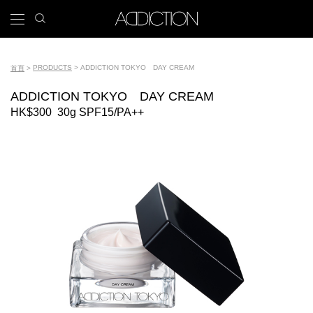
移
search
x
icon
Main
至
主
navigation
內
Tools
容
PRODUCTS
ADDICTION TOKYO DAY CREAM
首頁
導
ADDICTION TOKYO DAY CREAM
航
HK$300
30g SPF15/PA++
連
結