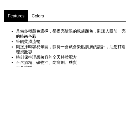
Features
Colors
具備多種顏色選擇，從提亮雙眼的親膚顏色，到讓人眼前一亮
的時尚色彩
筆觸柔滑流暢
剛塗抹時容易暈開，靜待一會就會緊貼肌膚的設計，助您打造
理想妝容
時刻保持理想妝容的全天持妝配方
不含酒精、礦物油、防腐劑、麩質
不含香料
FOLLOW US ON
Instagram
Facebook
Youtube