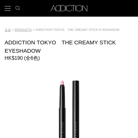
移
search
x
icon
Main
至
主
navigation
內
Tools
容
PRODUCTS
ADDICTION TOKYO THE CREAMY STICK EYESHADOW
首頁
導
ADDICTION TOKYO THE CREAMY STICK
航
EYESHADOW
連
HK$190 (全6色)
結