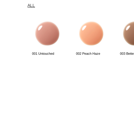
ALL
001 Untouched
002 Peach Haze
003 Bett
008 Jade Serenity
009 Maple Ginger
010 Silen