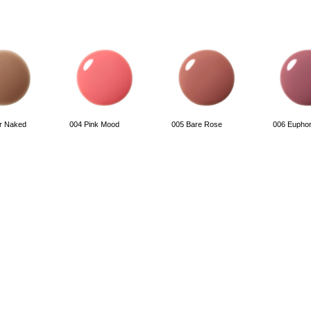
er Naked
004 Pink Mood
005 Bare Rose
006 Euphor
t Mirage
011 Suggestive