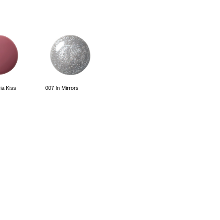
ia Kiss
007 In Mirrors