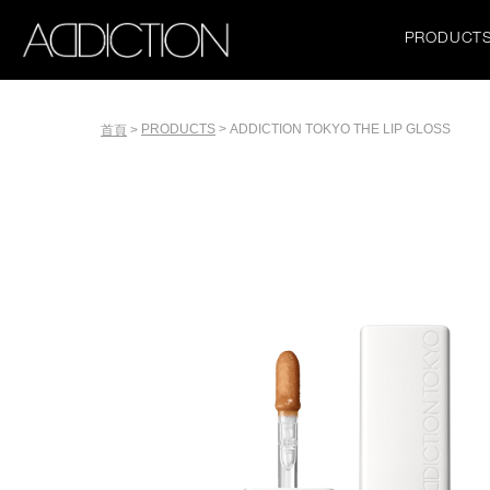
移
Main
至
PRODUCT
主
navigation
內
容
Tools
PRODUCTS
ADDICTION TOKYO THE LIP GLOSS
首頁
導
航
連
結